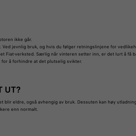
toren ikke går.
r. Ved jevnlig bruk, og hvis du følger retningslinjene for vedlikeho
et Fiat-verksted. Særlig når vinteren setter inn, er det lurt å få
for å forhindre at det plutselig svikter.
T UT?
 det blir eldre, også avhengig av bruk. Dessuten kan høy utladnin
askere enn normalt.