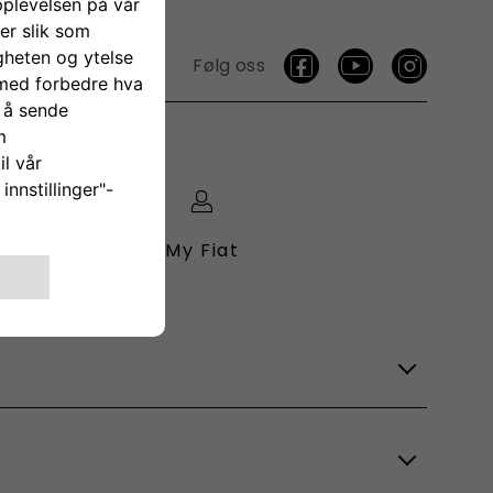
Følg oss
My Fiat