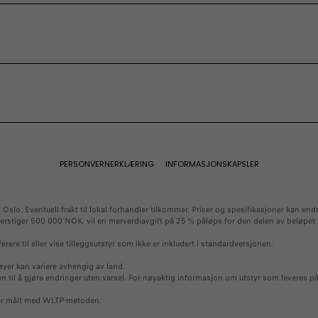
k mobilitet
odeller
 tilbehør
Tilkoblede
litet
tjenester
deler
g lading
Tilkoblede tjenester
v elbil
Bærekraft
Ofte stilte spørsmål
PERSONVERNERKLÆRING
INFORMASJONSKAPSLER
slo. Eventuell frakt til lokal forhandler tilkommer. Priser og spesifikasjoner kan endr
 overstiger 500 000 NOK, vil en merverdiavgift på 25 % påløpe for den delen av beløp
erere til eller vise tilleggsutstyr som ikke er inkludert i standardversjonen.
øyer kan variere avhengig av land.
en til å gjøre endringer uten varsel. For nøyaktig informasjon om utstyr som leveres på
, er målt med WLTP-metoden.