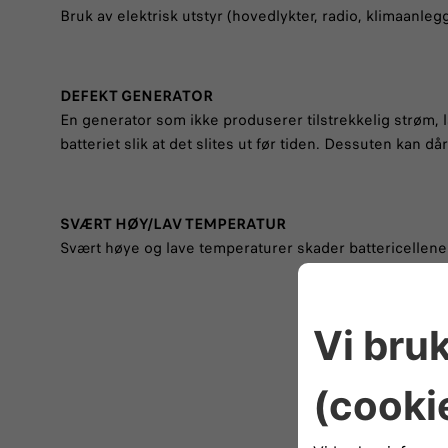
Bruk av elektrisk utstyr (hovedlykter, radio, klimaanlegg 
DEFEKT GENERATOR
En generator som ikke produserer tilstrekkelig strøm, 
batteriet slik at det slites ut før tiden. Dessuten kan dår
SVÆRT HØY/LAV TEMPERATUR
Svært høye og lave temperaturer skader battericellene o