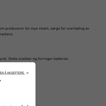
som produserer for mye strøm, sørge for overlading av
 raskere.
re). Dette svekker og forringer batteriet.