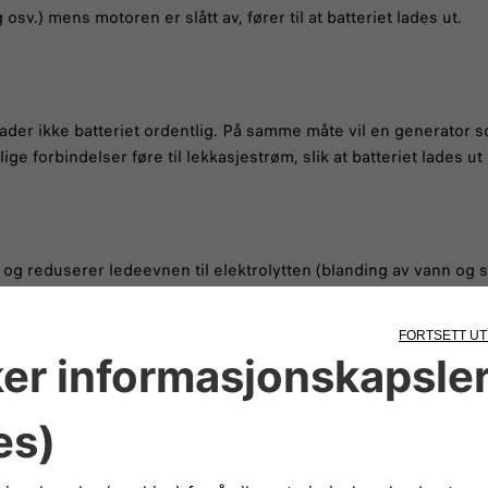
osv.) mens motoren er slått av, fører til at batteriet lades ut.
lader ikke batteriet ordentlig. På samme måte vil en generator 
lige forbindelser føre til lekkasjestrøm, slik at batteriet lades ut
g reduserer ledeevnen til elektrolytten (blanding av vann og sy