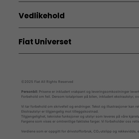
Kjøp
Elektris
Panda
Vedlikehold
Se prislister
Om elbiler
Kampanjer
Kommende m
Vedlikehold og
Deler og
Elektrisk mobi
assistanse
Fiat app
Fiat Universet
Fiat original 
Rekkevidde o
Fiat service
Vedlikehold a
Fiat Universet
Vedlikehold din Fiat
Veihjelp
Fiat Universet
Service for elbil
Fiat klubb
Service for bensinbil
©2025 Fiat All Rights Reserved
Historie
Nyheter
Personbil:
Prisene er inkludert vrakpant og leveringsomkostninger levert O
Forbehold om feil. Dersom totalprisen på bilen, inkludert ekstrautstyr,
Spesialutgaver
Vi tar forbehold om skrivefeil og endringer. Tekst og illustrasjoner kan ref
Ekstrautstyr er tilgjengelig mot tilleggskostnad.
Tilgjengelighet, tekniske funksjoner og utstyr som leveres på våre kjøret
Fargene som vises er omtrentlige faktiske farger. Vi forbeholder oss rett
Verdiene som er oppgitt for drivstofforbruk, CO₂-utslipp og rekkevidde