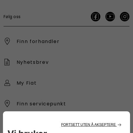
Følg oss
Finn forhandler
Nyhetsbrev
My Fiat
Finn servicepunkt
Modeller