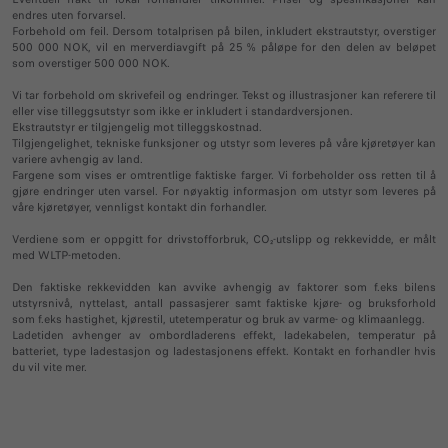
endres uten forvarsel.
Tilkoblede tjenester
Forbehold om feil. Dersom totalprisen på bilen, inkludert ekstrautstyr, overstiger
500 000 NOK, vil en merverdiavgift på 25 % påløpe for den delen av beløpet
Tilkoblede tjenester
som overstiger 500 000 NOK.
Bærekraft
Vi tar forbehold om skrivefeil og endringer. Tekst og illustrasjoner kan referere til
Ofte stilte spørsmål
eller vise tilleggsutstyr som ikke er inkludert i standardversjonen.
Ekstrautstyr er tilgjengelig mot tilleggskostnad.
Tilgjengelighet, tekniske funksjoner og utstyr som leveres på våre kjøretøyer kan
variere avhengig av land.
Fargene som vises er omtrentlige faktiske farger. Vi forbeholder oss retten til å
gjøre endringer uten varsel. For nøyaktig informasjon om utstyr som leveres på
våre kjøretøyer, vennligst kontakt din forhandler.
Verdiene som er oppgitt for drivstofforbruk, CO₂-utslipp og rekkevidde, er målt
med WLTP-metoden.
Den faktiske rekkevidden kan avvike avhengig av faktorer som f.eks bilens
utstyrsnivå, nyttelast, antall passasjerer samt faktiske kjøre- og bruksforhold
som f.eks hastighet, kjørestil, utetemperatur og bruk av varme- og klimaanlegg.
Ladetiden avhenger av ombordladerens effekt, ladekabelen, temperatur på
batteriet, type ladestasjon og ladestasjonens effekt. Kontakt en forhandler hvis
du vil vite mer.