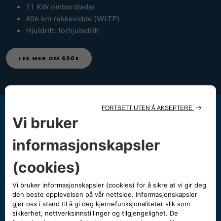
11 KW ombordlader
406 km rekkevidde (WLTP)
Hjuldrift: forhjulsdrift
LES MER OM 600E
Noe mer du lurer på?
Bestill service
Her kan du enkelt bestille verkstedstime til bilen
din online.
BESTILL