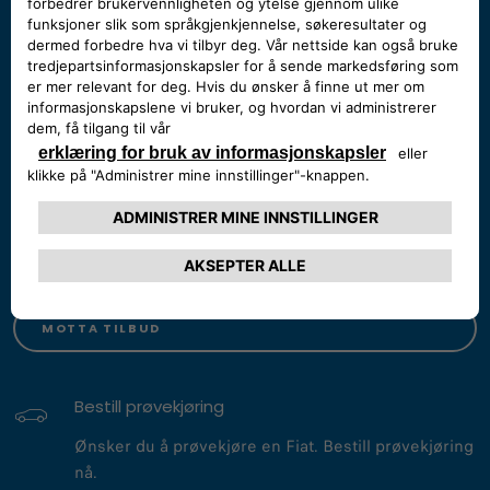
Finn forhandler
Finn din nærmeste Fiat forhandler.
FINN FORHANDLER
Motta tilbud
Motta ett uforpliktende tilbud fra din Fiat forhandler.
MOTTA TILBUD
Bestill prøvekjøring
Ønsker du å prøvekjøre en Fiat. Bestill prøvekjøring
nå.